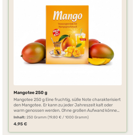
Mangotee 250 g
Mangotee 250 g Eine fruchtig, süße Note charakterisiert
den Mangotee. Er kann zu jeder Jahreszeit kalt oder
warm genossen werden. Ohne großen Aufwand können
Sie diesen Tee mit kaltem oder warmem Wasser
Inhalt:
250 Gramm
(19,80 € / 1000 Gramm)
zubereiten. Das Teepulver ist vielseitig verwendbar, z.B.
Regulärer Preis:
4,95 €
für die Herstellung von Fruchtschorlen, Kuchen,
Pudding.