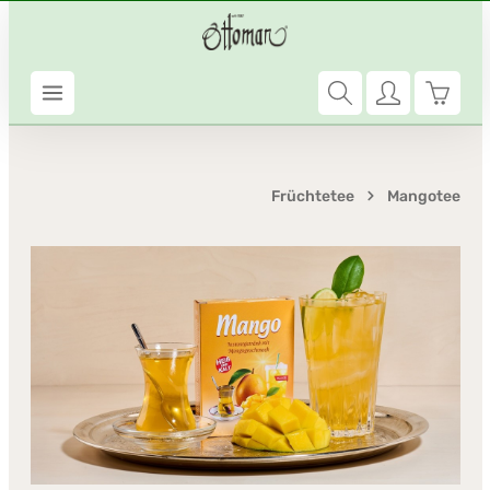
Zum Hauptinhalt springen
Warenk
Früchtetee
Mangotee