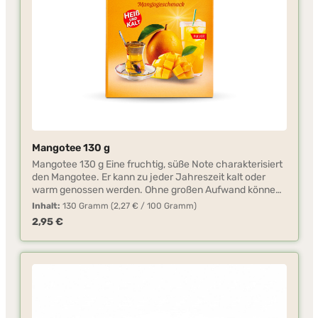
Mangotee 130 g
Mangotee 130 g Eine fruchtig, süße Note charakterisiert
den Mangotee. Er kann zu jeder Jahreszeit kalt oder
warm genossen werden. Ohne großen Aufwand können
Sie diesen Tee mit kaltem oder warmem Wasser
Inhalt:
130 Gramm
(2,27 € / 100 Gramm)
zubereiten. Das Teepulver ist vielseitig verwendbar, z.B.
Regulärer Preis:
2,95 €
für die Herstellung von Fruchtschorlen, Kuchen,
Pudding.