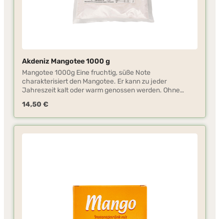
Akdeniz Mangotee 1000 g
Mangotee 1000g Eine fruchtig, süße Note
charakterisiert den Mangotee. Er kann zu jeder
Jahreszeit kalt oder warm genossen werden. Ohne
großen Aufwand können Sie diesen Tee mit kaltem oder
Regulärer Preis:
14,50 €
warmem Wasser zubereiten. Das Teepulver ist vielseitig
verwendbar, z.B. für die Herstellung von Fruchtschorlen,
Kuchen, Pudding.