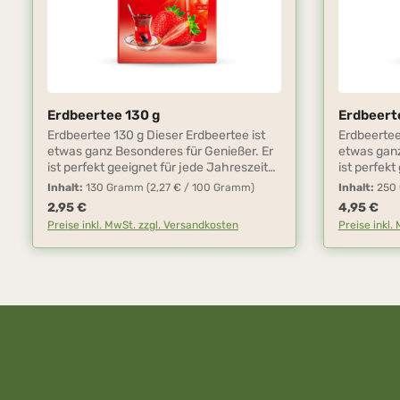
Erdbeertee 130 g
Erdbeert
Produkt Anzahl: Gib den gewünscht
Stk
Erdbeertee 130 g Dieser Erdbeertee ist
Erdbeertee
etwas ganz Besonderes für Genießer. Er
etwas ganz
ist perfekt geeignet für jede Jahreszeit
ist perfekt
und kann ohne großen Aufwand mit
und kann 
Inhalt:
130 Gramm
(2,27 € / 100 Gramm)
Inhalt:
250
kaltem oder warmem Wasser zubereitet
kaltem od
Regulärer Preis:
Regulärer P
2,95 €
4,95 €
werden. Geben Sie dazu einen
werden. Ge
Preise inkl. MwSt. zzgl. Versandkosten
Preise inkl.
gehäuften Teelöffel in 150 ml Wasser.
gehäuften 
Weiterhin kann das Teepulver auch für
Weiterhin 
die Herstellung von z. B. Fruchtschorlen,
die Herstel
Cocktails, Kuchen, Marmeladen und
Cocktails,
Pudding und zum Verfeinern von Sekt
Pudding un
benutzt werden.
benutzt we