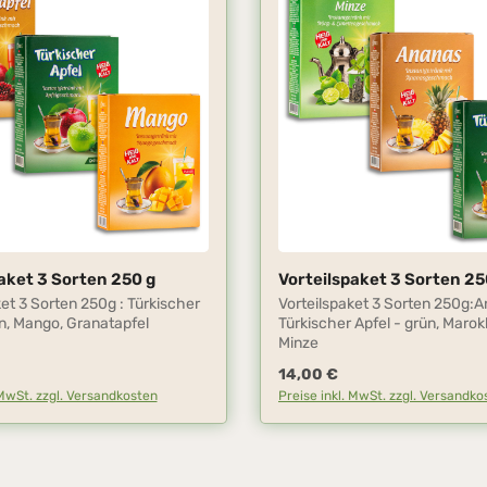
aket 3 Sorten 250 g
Vorteilspaket 3 Sorten 25
en Wert ein oder benutze die Schaltfläc
kt Anzahl: Gib den gewünschten Wert ein
Produkt Anzahl: 
ket 3 Sorten 250g : Türkischer
Vorteilspaket 3 Sorten 250g:A
ün, Mango, Granatapfel
Türkischer Apfel - grün, Maro
Minze
reis:
Regulärer Preis:
14,00 €
 MwSt. zzgl. Versandkosten
Preise inkl. MwSt. zzgl. Versandko