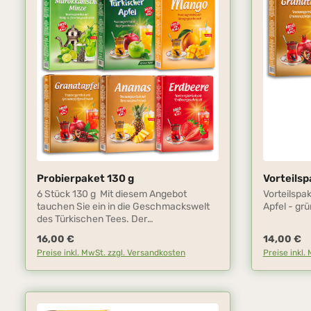
Probierpaket 130 g
Vorteilsp
Produkt Anzahl: Gib den gewünscht
Produ
Stk
6 Stück 130 g Mit diesem Angebot
Vorteilspa
tauchen Sie ein in die Geschmackswelt
Apfel - gr
des Türkischen Tees. Der
Bekanntheitsgrad der Tees aus der
Regulärer Preis:
Regulärer P
16,00 €
14,00 €
Türkei nimmt aufgrund der stetig
Preise inkl. MwSt. zzgl. Versandkosten
Preise inkl.
steigenden Anzahl von Türkeiurlaubern
stetig zu. Der Tee, der fast jedem Gast
der Türkei als traditionelles
Willkommensgetränk angeboten wird,
erfreut sich nicht nur in Deutschland