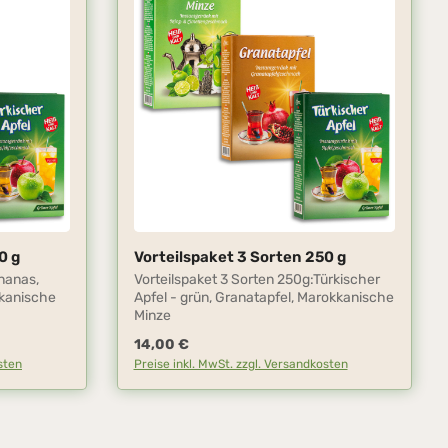
0 g
Vorteilspaket 3 Sorten 250 g
hen um die Anzahl zu erhöhen oder zu re
 oder benutze die Schaltflächen um die 
Gib den gewünschten Wert ein oder benut
Produkt Anzahl: Gib den ge
nanas,
Vorteilspaket 3 Sorten 250g:Türkischer
kkanische
Apfel - grün, Granatapfel, Marokkanische
Minze
Regulärer Preis:
14,00 €
sten
Preise inkl. MwSt. zzgl. Versandkosten