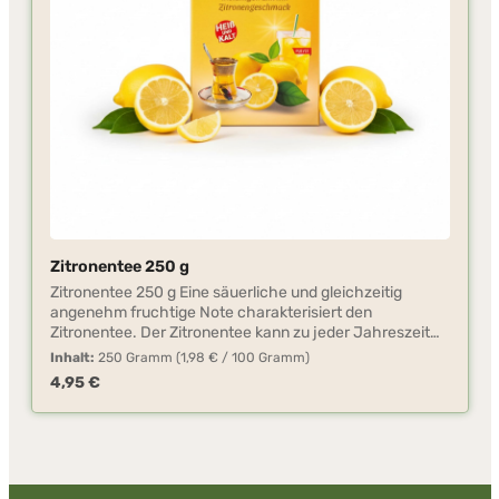
Zitronentee 250 g
Zitronentee 250 g Eine säuerliche und gleichzeitig
angenehm fruchtige Note charakterisiert den
Zitronentee. Der Zitronentee kann zu jeder Jahreszeit
genossen werden. Ohne großen Zeitaufwand können Sie
Inhalt:
250 Gramm
(1,98 € / 100 Gramm)
diesen Tee mit kaltem oder warmem Wasser zubereiten.
Regulärer Preis:
4,95 €
Das Teepulver ist vielseitig verwendbar, z.B. für die
Herstellung von Fruchtschorlen, Kuchen, Pudding.