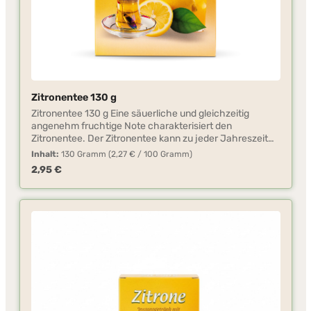
Zitronentee 130 g
Zitronentee 130 g Eine säuerliche und gleichzeitig
angenehm fruchtige Note charakterisiert den
Zitronentee. Der Zitronentee kann zu jeder Jahreszeit
genossen werden. Ohne großen Zeitaufwand können Sie
Inhalt:
130 Gramm
(2,27 € / 100 Gramm)
diesen Tee mit kaltem oder warmem Wasser zubereiten.
Regulärer Preis:
2,95 €
Das Teepulver ist vielseitig verwendbar, z.B. für die
Herstellung von Fruchtschorlen, Kuchen, Pudding.