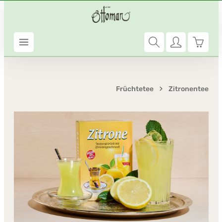
Zum Hauptinhalt springen
Warenk
Früchtetee
Zitronentee