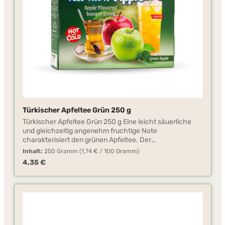
Türkischer Apfeltee Grün 250 g
Türkischer Apfeltee Grün 250 g Eine leicht säuerliche
und gleichzeitig angenehm fruchtige Note
charakterisiert den grünen Apfeltee. Der
Bekanntheitsgrad dieses Produktes nimmt aufgrund der
Inhalt:
250 Gramm
(1,74 € / 100 Gramm)
steigenden Anzahl Türkeiurlauber stetig zu. Der Tee, der
Regulärer Preis:
4,35 €
fast jedem Gast der Türkei als traditionelles
Willkommensgetränk angeboten wird, erfreut sich auch
in Deutschland einer wachsender Beliebtheit. Viele
Besucher des türkischen Mittelmeerraumes bringen sich
den Tee als Urlaubssouvenir nach Deutschland mit. Der
original türkische Apfeltee kann zu jeder Jahreszeit
genossen werden. Ohne großen Zeitaufwand können Sie