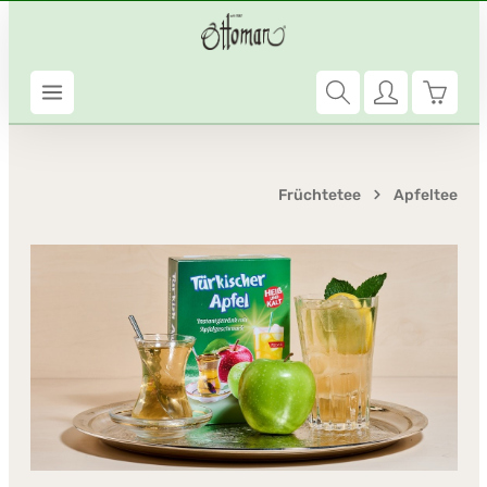
Zum Hauptinhalt springen
Warenk
Früchtetee
Apfeltee