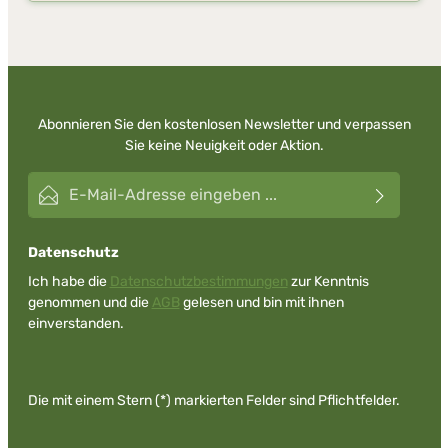
in Deutschland einer wachsender Beliebtheit. Viele
Besucher des türkischen Mittelmeerraumes bringen sich
den Tee als Souvenir nach Deutschland mit. Der original
türkische Apfeltee kann zu jeder Jahreszeit genossen
werden. Ohne großen Zeitaufwand können Sie diesen
Tee mit kaltem oder warmem Wasser zubereiten. Das
Teepulver ist vielseitig verwendbar, z.B. für die
Abonnieren Sie den kostenlosen Newsletter und verpassen
Herstellung von Fruchtschorlen, Kuchen und Pudding.
Sie keine Neuigkeit oder Aktion.
E-Mail-Adresse*
Datenschutz
Ich habe die
Datenschutzbestimmungen
zur Kenntnis
genommen und die
AGB
gelesen und bin mit ihnen
einverstanden.
Die mit einem Stern (*) markierten Felder sind Pflichtfelder.