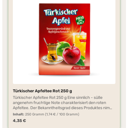
diesen Tee mit kaltem oder warmem Wasser zubereiten.
Das Teepulver ist vielseitig verwendbar, z.B. für die
Herstellung von Fruchtschorlen, Kuchen und Pudding.
Türkischer Apfeltee Rot 250 g
Türkischer Apfeltee Rot 250 g Eine sinnlich - süße
angenehm fruchtige Note charakterisiert den roten
Apfeltee. Der Bekanntheitsgrad dieses Produktes nimmt
aufgrund der zahlreichen Türkeiurlauber stetig zu. Der
Inhalt:
250 Gramm
(1,74 € / 100 Gramm)
Tee, der fast jedem Gast der Türkei als traditionelles
Regulärer Preis:
4,35 €
Willkommensgetränk angeboten wird, erfreut sich auch