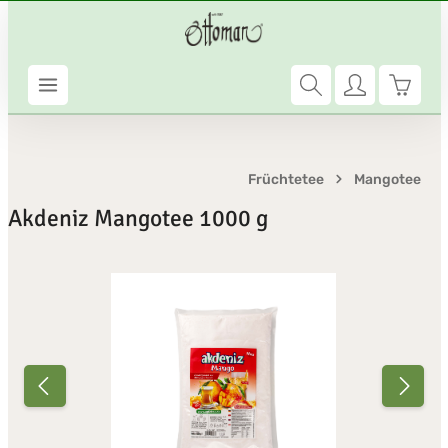
Zum Hauptinhalt springen
Warenk
Früchtetee
Mangotee
Akdeniz Mangotee 1000 g
Bildergalerie überspringen